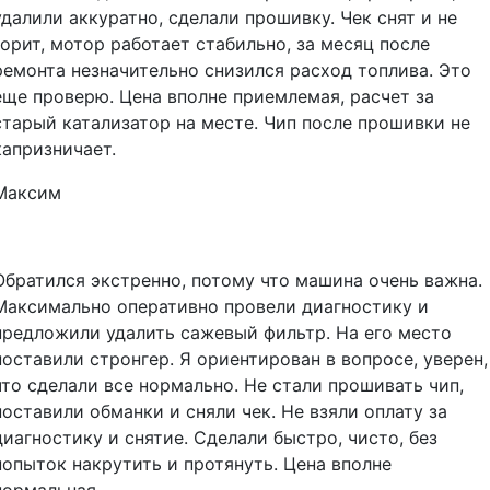
удалили аккуратно, сделали прошивку. Чек снят и не
горит, мотор работает стабильно, за месяц после
ремонта незначительно снизился расход топлива. Это
еще проверю. Цена вполне приемлемая, расчет за
старый катализатор на месте. Чип после прошивки не
капризничает.
Максим
Обратился экстренно, потому что машина очень важна.
Максимально оперативно провели диагностику и
предложили удалить сажевый фильтр. На его место
поставили стронгер. Я ориентирован в вопросе, уверен,
что сделали все нормально. Не стали прошивать чип,
поставили обманки и сняли чек. Не взяли оплату за
диагностику и снятие. Сделали быстро, чисто, без
попыток накрутить и протянуть. Цена вполне