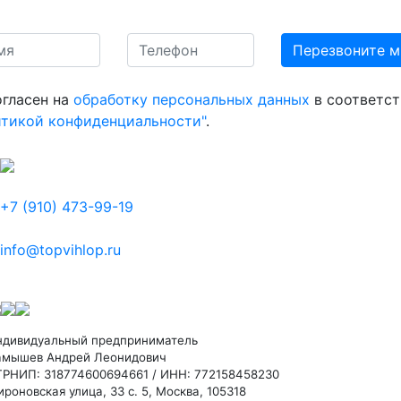
огласен на
обработку персональных данных
в соответст
итикой конфиденциальности"
.
+7 (910) 473-99-19
info@topvihlop.ru
ндивидуальный предприниматель
амышев Андрей Леонидович
ГРНИП: 318774600694661 / ИНН: 772158458230
роновская улица, 33 с. 5, Москва, 105318