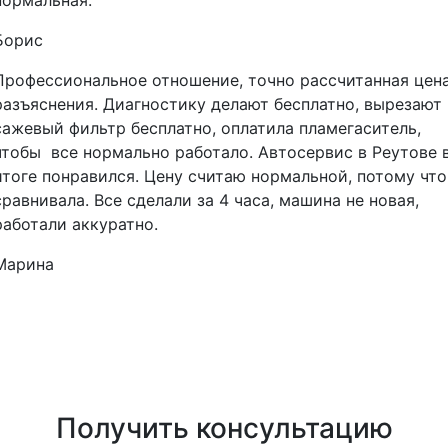
нормальная.
Борис
Профессиональное отношение, точно рассчитанная цена
разъяснения. Диагностику делают бесплатно, вырезают
сажевый фильтр бесплатно, оплатила пламегаситель,
чтобы все нормально работало. Автосервис в Реутове 
итоге понравился. Цену считаю нормальной, потому что
сравнивала. Все сделали за 4 часа, машина не новая,
работали аккуратно.
Марина
Получить консультацию